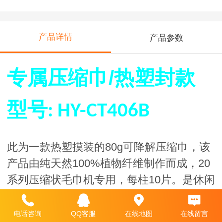
产品详情
产品参数
专属压缩巾/热塑封款
型号: HY-CT406B
此为一款
热塑摸
装的
80
g
可降解
压缩巾，该
产品由纯天然
100%
植物纤维
制作而成，
20
系列压缩状
毛
巾机专用，每
柱
1
0
片。是
休闲
娱乐
、
高档餐饮、酒店接待、月子中心、
商
务精英
的优选
。
电话咨询
QQ客服
在线地图
在线留言