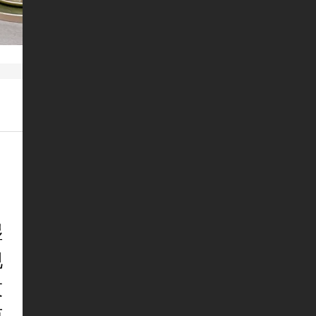
湿
现
技