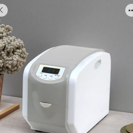
卷状湿巾机/07